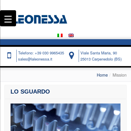
Telefono: +39 030 9965435
Viale Santa Maria, 90
sales@laleonessa.it
25013 Carpenedolo (BS)
Home
Mission
LO SGUARDO